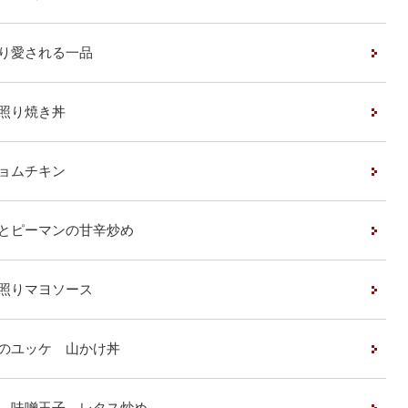
り愛される一品
照り焼き丼
ョムチキン
とピーマンの甘辛炒め
照りマヨソース
のユッケ 山かけ丼
 味噌玉子 レタス炒め